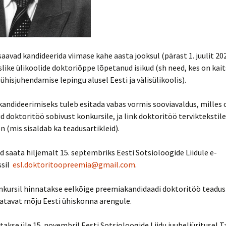
aavad kandideerida viimase kahe aasta jooksul (pärast 1. juulit 20
slike ülikoolide doktoriõppe lõpetanud isikud (sh need, kes on kai
ühisjuhendamise lepingu alusel Eesti ja välisülikoolis).
andideerimiseks tuleb esitada vabas vormis sooviavaldus, milles 
 doktoritöö sobivust konkursile, ja link doktoritöö terviktekstile
n (mis sisaldab ka teadusartikleid).
saata hiljemalt 15. septembriks Eesti Sotsioloogide Liidule e-
ssil
esl.doktoritoopreemia@gmail.com
.
kursil hinnatakse eelkõige preemiakandidaadi doktoritöö teadusl
datavat mõju Eesti ühiskonna arengule.
akse üle 15. novembril Eesti Sotsioloogide Liidu juubeliüritusel T