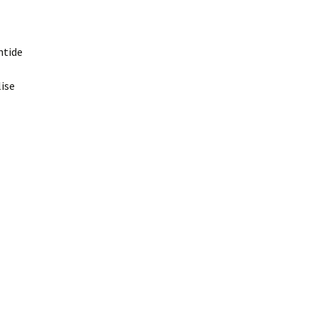
ntide
ise