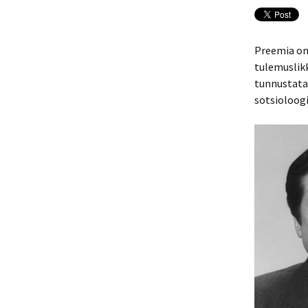
Preemia on
tulemuslik
tunnustata
sotsioloog