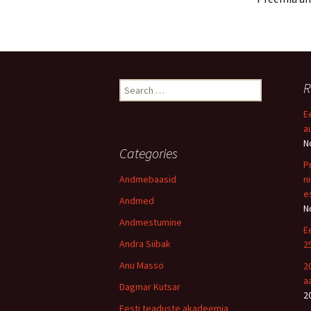
Search
R
for:
E
a
N
Categories
P
Andmebaasid
n
e
Andmed
N
Andmestumine
E
Andra Siibak
2
Anu Masso
2
a
Dagmar Kutsar
2
Eesti teaduste akadeemia