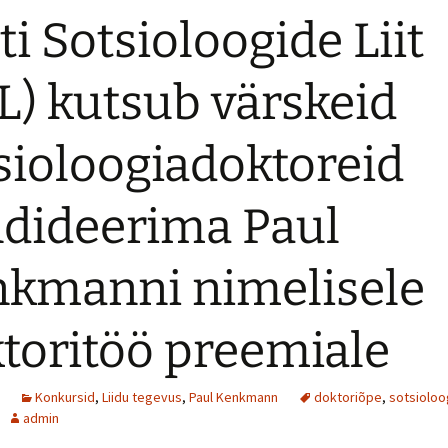
Varasemast
ti Sotsioloogide Liit
2014 tehtu
L) kutsub värskeid
2015 plaanid
sioloogiadoktoreid
Sotsioloogia pildis
Ettepanekud
dideerima Paul
kmanni nimelisele
toritöö preemiale
Konkursid
,
Liidu tegevus
,
Paul Kenkmann
doktoriõpe
,
sotsioloo
admin