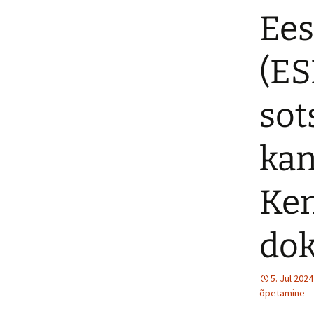
Ees
(ES
sot
kan
Ken
dok
5. Jul 2024
õpetamine