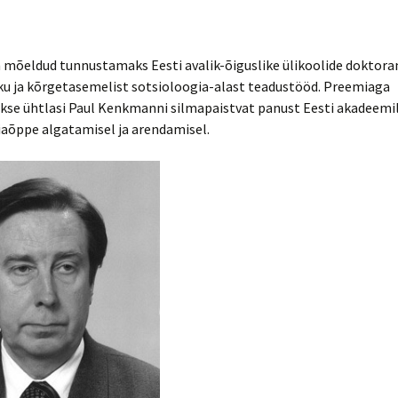
 mõeldud tunnustamaks Eesti avalik-õiguslike ülikoolide doktora
ku ja kõrgetasemelist sotsioloogia-alast teadustööd. Preemiaga
kse ühtlasi Paul Kenkmanni silmapaistvat panust Eesti akadeemil
iaõppe algatamisel ja arendamisel.