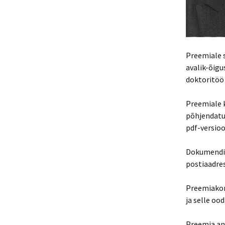
Preemiale s
avalik-õigu
doktoritöö 
Preemiale k
põhjendatud
pdf-versioo
Dokumendid 
postiaadre
Preemiakon
ja selle oo
Preemia ant