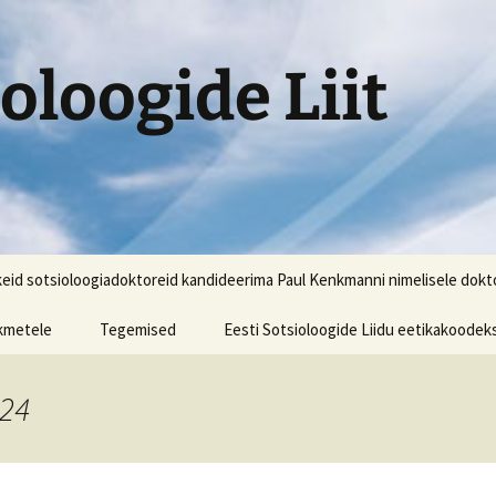
ioloogide Liit
skeid sotsioloogiadoktoreid kandideerima Paul Kenkmanni nimelisele dokt
ikmetele
Tegemised
Eesti Sotsioloogide Liidu eetikakoodek
ikmeks saamine
Avaldus 30.03.2017
024
dmete uuendamine
Eesti sotsiaalteaduste X
kmeregistris
aastakonverents (ESAK
2017)
ikmemaksu tasumine