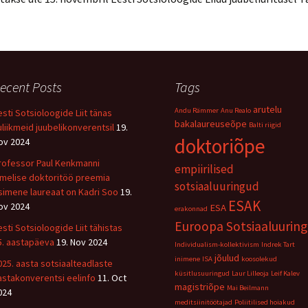
ecent Posts
Tags
arutelu
Andu Rämmer
Anu Realo
esti Sotsioloogide Liit tänas
bakalaureuseõpe
Balti riigid
uliikmeid juubelikonverentsil
19.
doktoriõpe
ov 2024
rofessor Paul Kenkmanni
empiirilised
imelise doktoritöö preemia
sotsiaaluuringud
simene laureaat on Kadri Soo
19.
ESAK
ov 2024
ESA
erakonnad
Euroopa Sotsiaaluuring
esti Sotsioloogide Liit tähistas
5. aastapäeva
19. Nov 2024
Individualism-kollektivism
Indrek Tart
jõulud
inimene
ISA
koosolekud
025. aasta sotsiaalteadlaste
küsitlusuuringud
Laur Lilleoja
Leif Kalev
astakonverentsi eelinfo
11. Oct
magistriõpe
Mai Beilmann
024
meditsiinitöötajad
Poliitilised hoiakud