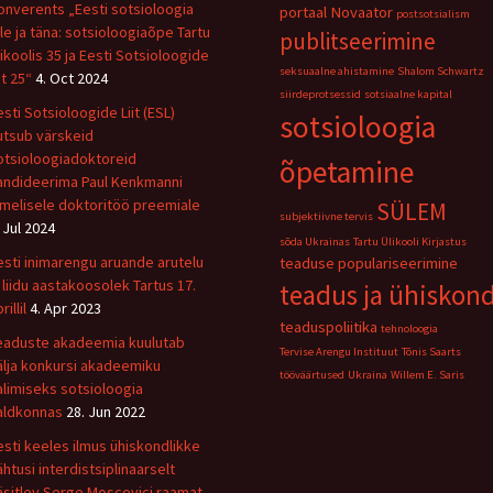
onverents „Eesti sotsioloogia
portaal Novaator
postsotsialism
ile ja täna: sotsioloogiaõpe Tartu
publitseerimine
likoolis 35 ja Eesti Sotsioloogide
seksuaalne ahistamine
Shalom Schwartz
it 25“
4. Oct 2024
siirdeprotsessid
sotsiaalne kapital
esti Sotsioloogide Liit (ESL)
sotsioloogia
utsub värskeid
otsioloogiadoktoreid
õpetamine
andideerima Paul Kenkmanni
imelisele doktoritöö preemiale
SÜLEM
subjektiivne tervis
. Jul 2024
sõda Ukrainas
Tartu Ülikooli Kirjastus
esti inimarengu aruande arutelu
teaduse populariseerimine
a liidu aastakoosolek Tartus 17.
teadus ja ühiskon
rillil
4. Apr 2023
teaduspoliitika
tehnoloogia
eaduste akadeemia kuulutab
Tervise Arengu Instituut
Tõnis Saarts
älja konkursi akadeemiku
tööväärtused
Ukraina
Willem E. Saris
alimiseks sotsioloogia
aldkonnas
28. Jun 2022
esti keeles ilmus ühiskondlikke
ähtusi interdistsiplinaarselt
äsitlev Serge Moscovici raamat