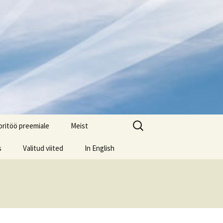
Search
oritöö preemiale
Meist
for:
s
Valitud viited
In English