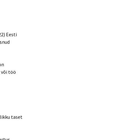
22) Eesti
tsnud
on
 või töö
ikku taset
artus.