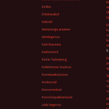
K
Eetika
e
Ü
Ettekanded
Li
Indiviid
E
Inimarengu aruanne
k
s
Inimtegevus
k
Kairi Kasearu
n
5
Kaitsmised
E
Katrin Tiidenberg
j
Kollektiivne teadvus
ap
Kommunikatsioon
T
v
Konkursid
v
Konverentsid
v
Koostööpakkumised
E
n
Liidu tegevus
k