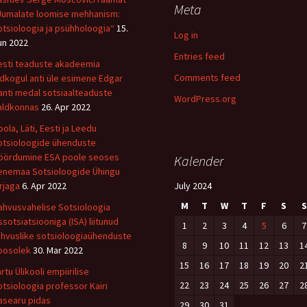
Meta
Jumalate loomise mehhanism:
otsioloogia ja psühholoogia“
15.
Log in
un 2022
Entries feed
esti teaduste akadeemia
Comments feed
ldkogul anti üle esimene Edgar
anti medal sotsiaalteaduste
WordPress.org
aldkonnas
26. Apr 2022
oola, Läti, Eesti ja Leedu
otsioloogide ühenduste
öördumine ESA poole seoses
Kalender
enemaa Sotsioloogide Ühingu
irjaga
6. Apr 2022
July 2024
M
T
W
T
F
S
S
ahvusvahelise Sotsioloogia
ssotsiatsiooniga (ISA) liitunud
1
2
3
4
5
6
7
ahvuslike sotsioloogiaühenduste
8
9
10
11
12
13
1
oosolek
30. Mar 2022
15
16
17
18
19
20
2
rtu Ülikooli empiirilise
22
23
24
25
26
27
2
otsioloogia professor Kairi
asearu pidas
29
30
31