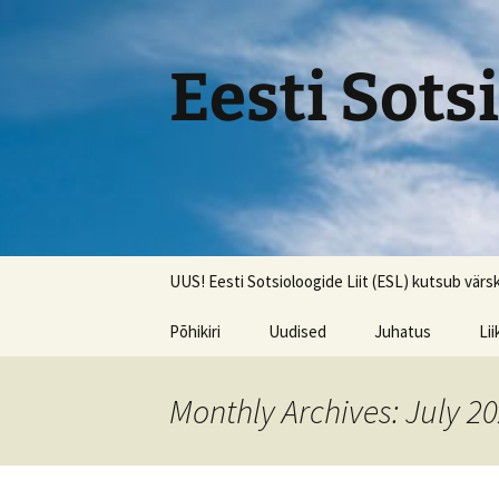
Skip
to
content
Eesti Sots
UUS! Eesti Sotsioloogide Liit (ESL) kutsub vär
Põhikiri
Uudised
Juhatus
Li
Li
Monthly Archives: July 2
An
lii
Li