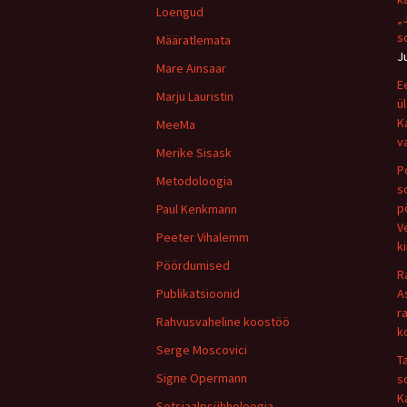
Loengud
„
s
Määratlemata
J
Mare Ainsaar
E
Marju Lauristin
ü
K
MeeMa
v
Merike Sisask
P
Metodoloogia
s
p
Paul Kenkmann
V
Peeter Vihalemm
k
Pöördumised
R
Publikatsioonid
A
r
Rahvusvaheline koostöö
k
Serge Moscovici
Ta
Signe Opermann
s
K
Sotsiaalpsühholoogia