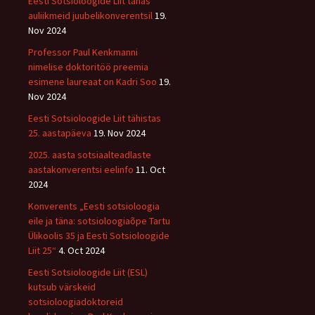
Eesti Sotsioloogide Liit tänas
auliikmeid juubelikonverentsil
19.
Nov 2024
Professor Paul Kenkmanni
nimelise doktoritöö preemia
esimene laureaat on Kadri Soo
19.
Nov 2024
Eesti Sotsioloogide Liit tähistas
25. aastapäeva
19. Nov 2024
2025. aasta sotsiaalteadlaste
aastakonverentsi eelinfo
11. Oct
2024
Konverents „Eesti sotsioloogia
eile ja täna: sotsioloogiaõpe Tartu
Ülikoolis 35 ja Eesti Sotsioloogide
Liit 25“
4. Oct 2024
Eesti Sotsioloogide Liit (ESL)
kutsub värskeid
sotsioloogiadoktoreid