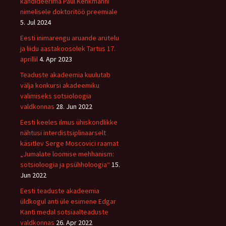
kandideerima Paul Kenkmanni
nimelisele doktoritöö preemiale
5. Jul 2024
Eesti inimarengu aruande arutelu
ja liidu aastakoosolek Tartus 17.
aprillil
4. Apr 2023
Teaduste akadeemia kuulutab
välja konkursi akadeemiku
valimiseks sotsioloogia
valdkonnas
28. Jun 2022
Eesti keeles ilmus ühiskondlikke
nähtusi interdistsiplinaarselt
käsitlev Serge Moscovici raamat
„Jumalate loomise mehhanism:
sotsioloogia ja psühholoogia“
15.
Jun 2022
Eesti teaduste akadeemia
üldkogul anti üle esimene Edgar
Kanti medal sotsiaalteaduste
valdkonnas
26. Apr 2022