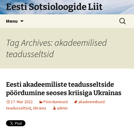
Skip
Eesti Sotsioloogide Liit
to
content
Search
Menu
for:
Tag Archives: akadeemilised
teadusseltsid
Eesti akadeemiliste teadusseltside
pöördumine seoses kriisiga Ukrainas
17. Mar 2022
Pöördumised
akadeemilised
teadusseltsid
,
Ukraina
admin