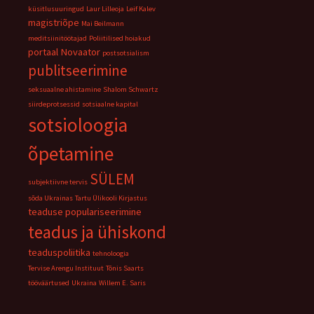
küsitlusuuringud
Laur Lilleoja
Leif Kalev
magistriõpe
Mai Beilmann
meditsiinitöötajad
Poliitilised hoiakud
portaal Novaator
postsotsialism
publitseerimine
seksuaalne ahistamine
Shalom Schwartz
siirdeprotsessid
sotsiaalne kapital
sotsioloogia
õpetamine
SÜLEM
subjektiivne tervis
sõda Ukrainas
Tartu Ülikooli Kirjastus
teaduse populariseerimine
teadus ja ühiskond
teaduspoliitika
tehnoloogia
Tervise Arengu Instituut
Tõnis Saarts
tööväärtused
Ukraina
Willem E. Saris