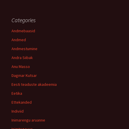
Categories
Andmebaasid
Andmed
Andmestumine
Andra Siibak
Anu Masso
Dagmar Kutsar
Eesti teaduste akadeemia
Eetika
Ettekanded
Indiviid
Inimarengu aruanne
Inimtegevus