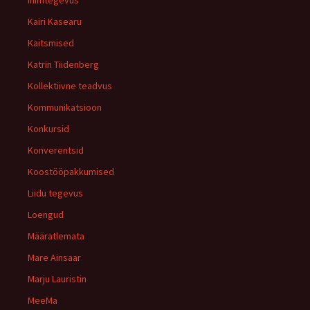
Kairi Kasearu
Kaitsmised
Katrin Tiidenberg
Kollektiivne teadvus
Kommunikatsioon
Konkursid
Konverentsid
Koostööpakkumised
Liidu tegevus
Loengud
Määratlemata
Mare Ainsaar
Marju Lauristin
MeeMa