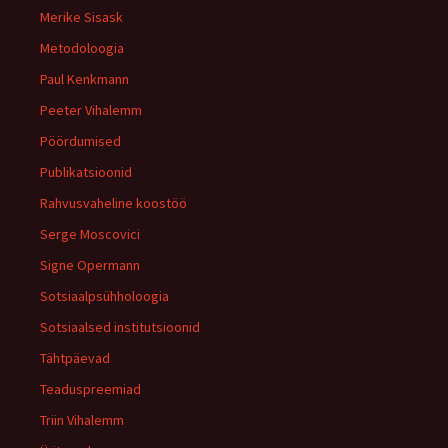
Merike Sisask
Metodoloogia
Paul Kenkmann
Peeter Vihalemm
Pöördumised
Publikatsioonid
Rahvusvaheline koostöö
Serge Moscovici
Signe Opermann
Sotsiaalpsühholoogia
Sotsiaalsed institutsioonid
Tähtpäevad
Teaduspreemiad
Triin Vihalemm