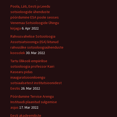
Poola, Läti, Eesti ja Leedu
sotsioloogide ühenduste
pöördumine ESA poole seoses
Venemaa Sotsioloogide Ühingu
kirjaga
6. Apr 2022
Rahvusvahelise Sotsioloogia
Assotsiatsiooniga (ISA) liitunud
rahvuslike sotsioloogiaühenduste
koosolek
30. Mar 2022
Tartu Ülikooli empiirilise
sotsioloogia professor Kairi
Kasearu pidas
inauguratsiooniloengu
sotsiaalsetest institutsioonidest
Eestis
26. Mar 2022
Pöördumine Tervise Arengu
Instituudi plaanitud sulgemise
asjus
17. Mar 2022
Eesti akadeemiliste